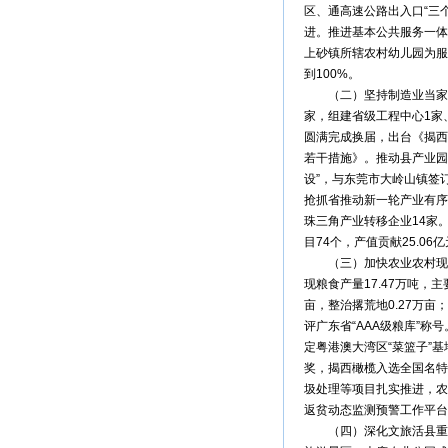
区、通高速公路出入口“三个
进。推进基本公共服务一体
上砂镇所辖农村幼儿园为服
到100%。
（二）坚持制造业当家，工
家，组建省级工程中心1家
圆满完成换届，出台《揭西
若干措施》。推动县产业园
设”，与东莞市大岭山镇签
抢抓省推动新一轮产业有序
珠三角产业转移企业14家。
目74个，产值贡献25.06亿
（三）加快农业农村现代化
现粮食产量17.47万吨，主
亩，整治撂荒地0.27万
评广东省“AAA级粮库”
定粤港澳大湾区“菜篮子”
奖，揭西橄榄入选全国名特
圾处理等项目扎实推进，农
返贫动态监测预警工作平台
（四）深化文旅活县重点