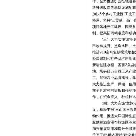
作，全力推进扩园征地组卷
路升级改造等基础设施配套
加快5个乡村工业园“工改
格局。坚持“三贡献一高一
项目落地开工建设。围绕县
制，提高招商精准度和成功
（三）大力实施“农业兴
田改造提升、垦造水田、土
推进918亩可复耕撂荒地
坚决遏制和打击乱占耕地建
新增创建水稻、番薯2条县
地、塔头镇万亩甜玉米产业
工。加强农业品牌建设，集
大力推进生产、供销、信用
前全县农村的短板和强弱项
作，在资金投入、种植技术
（四）大力实施“文旅活县
设，积极申报“三山国王祭
动作用，推进大洋国际生态
鼓励黄满寨瀑布旅游区等主
加强拓展应用和提升全域旅
千万工程-助农驿站”建设