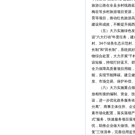
旅游公路在全县乡村线路延
梅谷等乡村旅游项目资源，
育等项目，推动红色旅游高
建设和成效，不断提升揭西
（五）大力实施绿色发展
设“六大行动”年度任务，
村、34个绿美生态示范村
长制”和“田长制”，系统
物综合处置，大力开展“千
设短板，持续打好蓝天、碧
全力保障高质量项目用能，
能，实现节能降碳。建立健
发、市场交易、保护补偿、
（六）大力实施重点领域
放相衔接的编制、资金、技
设，进一步优化政务服务依
分离”、商事主体住所、企
素市场化配置，落实落细产
式”服务，快速服务项目落
忧，助推企业做大做强。推
复”三张清单，完善信用监