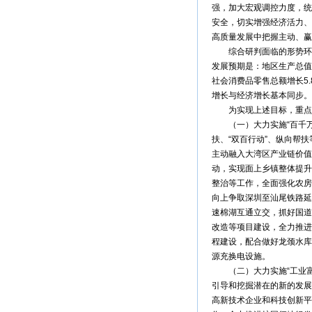
强，加大宏观调控力度，统
安全，切实增强经济活力、
高质量发展中把握主动、赢
综合研判面临的形势环境
发展预期是：地区生产总值
社会消费品零售总额增长5.
增长与经济增长基本同步。
为实现上述目标，重点
（一）大力实施“百千万
扶、“双百行动”、纵向帮
主动融入大湾区产业链价值
动，实现面上乡镇整体提升
整治等工作，全面强化农房
向上争取深圳至汕尾铁路延
速棉湖互通立交，抓好国道G
改造等项目建设，全力推进农
程建设，配合做好龙颈水库
源充换电设施。
（二）大力实施“工业富
引导和挖掘潜在的新的发展
高新技术企业和科技创新平