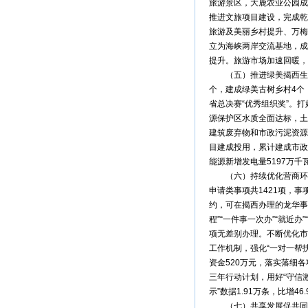
旅游景区，大鹿农业公园成
推进文旅项目建设，完成乾
旅游及美丽乡村提升、万梅
立为海峡两岸交流基地，成
提升。旅游市场加速回暖，全县
（五）推进绿美揭西生态建
个，建成绿美古树乡村4个
省总决赛“优秀组织奖”。
源保护区水质全面达标，土
建筑废弃物和市政污泥资源
目建成投用，累计建成市政
能源新增发电量5197万千瓦
（六）持续优化营商环境，
申请类事项共1421项，
约，可在揭西办理的龙华事
程”“一件事一次办”“就近
项无差别办理。不断优化市
工作机制，强化“一对一帮扶
资金520万元，落实落细
三年行动计划，用好“守信激
示”数据1.91万条，比增46
（七）共享发展促共同富裕，