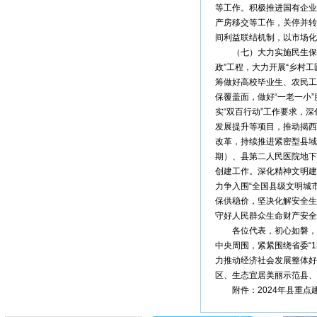
等工作。积极推进国有企业
产房移交等工作，关停并转
间利益联结机制，以市场化
（七）大力实施民生保障工
政”工程，大力开展“乡村
筹做好高校毕业生、农民工
保覆盖面，做好“一老一小
实“双百行动”工作要求，深
发展提升等项目，推动揭西
改革，持续推进紧密型县域
期）、县第二人民医院地下
创建工作。深化精神文明建
力争入围“全国县级文明城
保供稳价，坚决化解安全生
守好人民群众生命财产安全
各位代表，初心如磐，风
中央周围，紧紧围绕省委“
力推动经济社会发展整体好
区、生态宜居美丽示范县、
附件：2024年县重点