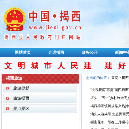
网站首页
走进揭西
政务公开
新闻中
文明城市人民建 建
揭西旅游
您当前的位置：
首页
>
揭西
旅游掠影
“央视新闻”再提“揭西棉
旅游揭西
塔头：“五一”乡村旅游亮
揭西棉湖镇解放路火热持
景点景区
汕头人游揭阳 生态揭西
樱山花谷：阳春三月樱花