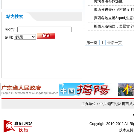
黄满寨瀑布旅游区
揭西推进美丽乡村建设 打
站内搜索
揭西各地立足&quot;生
揭西人游揭西，美景赏个
关键字:
范围:
第一页
1
最后一页
主办单位：中共揭西县委 揭西
Copyright 2010-2011 All R
技术支持