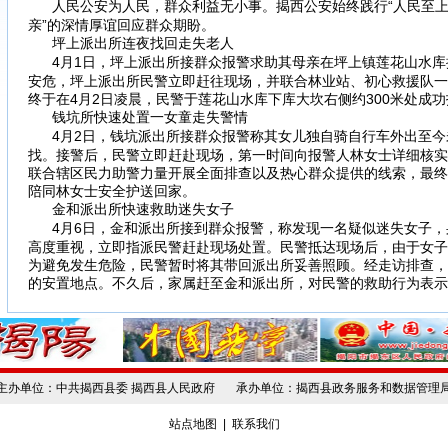
人民公安为人民，群众利益无小事。揭西公安始终践行“人民至上
亲”的深情厚谊回应群众期盼。
坪上派出所连夜找回走失老人
4月1日，坪上派出所接群众报警求助其母亲在坪上镇莲花山水
安危，坪上派出所民警立即赶往现场，并联合林业站、初心救援队一
终于在4月2日凌晨，民警于莲花山水库下库大坎右侧约300米处成
钱坑所快速处置一女童走失警情
4月2日，钱坑派出所接群众报警称其女儿独自骑自行车外出至
找。接警后，民警立即赶赴现场，第一时间向报警人林女士详细核实
联合辖区民力助警力量开展全面排查以及热心群众提供的线索，最终
陪同林女士安全护送回家。
金和派出所快速救助迷失女子
4月6日，金和派出所接到群众报警，称发现一名疑似迷失女子
高度重视，立即指派民警赶赴现场处置。民警抵达现场后，由于女子
为避免发生危险，民警暂时将其带回派出所妥善照顾。经走访排查，
的安置地点。不久后，家属赶至金和派出所，对民警的救助行为表示
主办单位：中共揭西县委 揭西县人民政府 承办单位：揭西县政务服务和数据管理
站点地图
|
联系我们