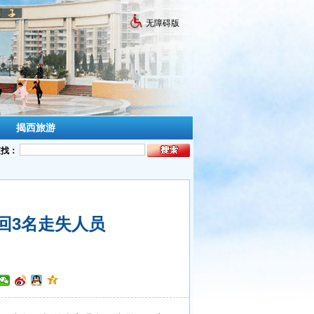
无障碍版
揭西旅游
查找：
回3名走失人员