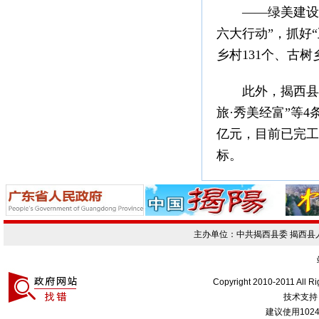
——绿美建设与
六大行动”，抓好“
乡村131个、古树
此外，揭西县坚持
旅·秀美经富”等4
亿元，目前已完工
标。
主办单位：中共揭西县委 揭西
Copyright 2010-2011 All R
技术支持
建议使用1024