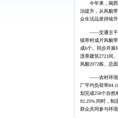
今年来，揭西全
治提升，从风貌带
众生活品质持续升
——交通主干道风
镇带村成片风貌带
成6个。同步开展
违章建筑2721间
风貌2072栋、总
——农村环境“三
厂平均负荷率84
划完成258个自
92.25%.同
群众共同参与环境