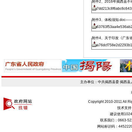
附件2、2016年揭西县
7dd213c8f6abc6c643
附件3、体检须知.doc
63763f53aa4e536ab2
附件4、关于印发《广东省
a76dcf758e2d2293b
主办单位：中共揭西县委 揭西
Copyright 2010-2011 All R
技术支持
建议使用1024
联系我们：0663-
网站标识码：4452220